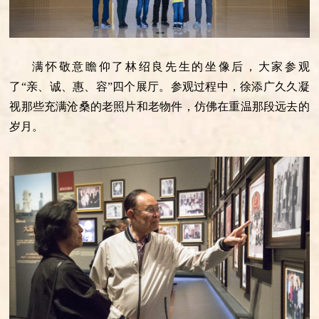
满怀敬意瞻仰了林绍良先生的坐像后，大家参观
了“亲、诚、惠、容”四个展厅。参观过程中，徐添广久久凝
视那些充满沧桑的老照片和老物件，仿佛在重温那段远去的
岁月。